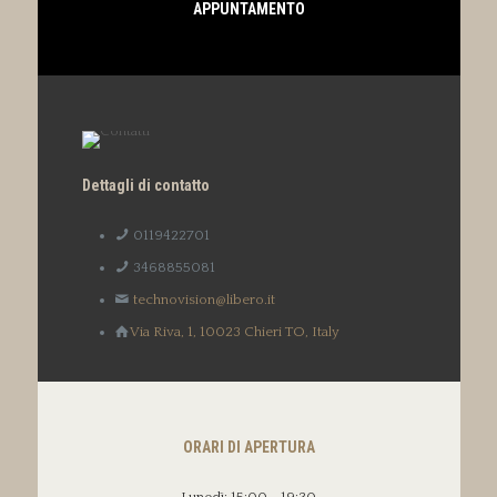
APPUNTAMENTO
Dettagli di contatto
0119422701
3468855081
technovision@libero.it
Via Riva, 1, 10023 Chieri TO, Italy
ORARI DI APERTURA