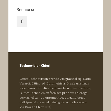
Seguici su
Technovision Chieri
Ottica Technovision prende vita grazie al sig. Dario
Verardi, Ottico ed Optometrista. Grazie una lunga
esperienza formativa trentennale in questo settore,
l’Ottica Technovision fornisce prodotti ed eroga
servizi nel campo optometrico, contattologico,
dell' ipovisione e del training visivo nella sede in
Via Riva,1 a Chieri (TO).